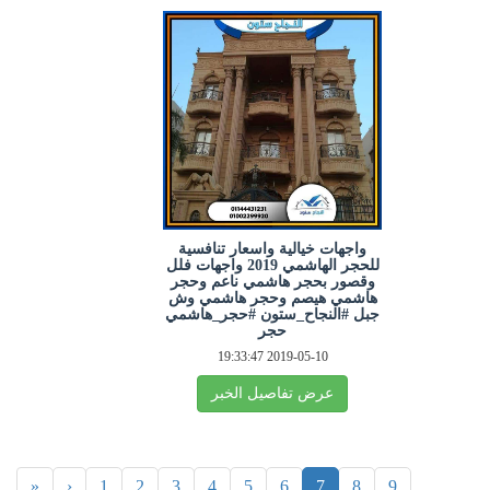
واجهات خيالية واسعار تنافسية
للحجر الهاشمي 2019 واجهات فلل
وقصور بحجر هاشمي ناعم وحجر
هاشمي هيصم وحجر هاشمي وش
جبل #النجاح_ستون #حجر_هاشمي
حجر
2019-05-10 19:33:47
عرض تفاصيل الخبر
«
‹
1
2
3
4
5
6
7
8
9