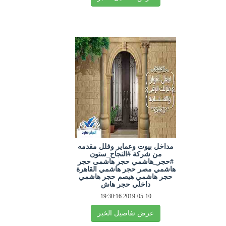
مداخل بيوت وعماير وفلل مقدمه
من شركة #النجاح_ستون
#حجر_هاشمي حجر هاشمى حجر
هاشمي مصر حجر هاشمي القاهرة
حجر هاشمي هيصم حجر هاشمي
داخلي حجر هاش
2019-05-10 19:30:16
عرض تفاصيل الخبر