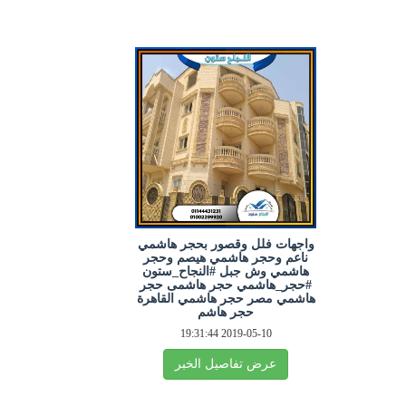
واجهات فلل وقصور بحجر هاشمي
ناعم وحجر هاشمي هيصم وحجر
هاشمي وش جبل #النجاح_ستون
#حجر_هاشمي حجر هاشمى حجر
هاشمي مصر حجر هاشمي القاهرة
حجر هاشم
2019-05-10 19:31:44
عرض تفاصيل الخبر