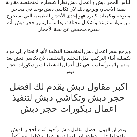
الناس الحجر دبش و اعمال دبش نظراً لأسعاره المنخفضة مقارنة
ببقية الأحجار، ويرجع ذلك لأن تكاسى دبش يوجد في محاجر
متنوعة وبكميات كبيرة فهو إحدى الأحجار الطبيعية التي تستخرج
من مواد متنوعة وأشكال مختلفة، ودائماً ما يتميز حجر دبش بأنه
سعره منخفض عن بقية الأحجار.
ويرجع سعر اعمال دبش المنخفضة التكلفة لأنها لا تحتاج إلى مواد
تكميلية أثناء التركيب مثل التجليد والتغليف، لأن تكاسي دبش تعد
مادة نهائية وأساسية في كل أعمال التشطيبات و ديكورات حجر
دبش.
اكبر مقاول دبش يقدم لك افضل
حجر دبش وتكاشي دبش لتنفيذ
اعمال ديكورات حجر دبش
يوفر ابو الهول افضل مقاول دبش وأجود أنواع أحجار الدبش
وأفضلها على الإطلاق لان لدينا فريق عمل متكامل من أكفأ