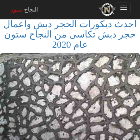
Toggle
النجاح
ستون
navigation
احدث ديكورات الحجر دبش واعمال
حجر دبش تكاسى من النجاح ستون
عام 2020