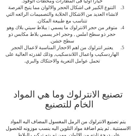
خيارا اوليا فى المطارات ومحطات الوقود.
التنوع الكبير فى اشكال الحجر والالوان مما يتيح الفرصة
لانشاء العديد من الاشكال الخلابة والتصميمات الرائعه التي
تتناسب مع طبيعة المكان.
متوفر من حجر الانترلوك ما يسمي : ببلاط سيتي بلاك وهو
حجر ذو سطح املس , وحجر اخر يسمي بلاط مكابس ذو
سطح خشن.
يعتبر انترلوك من اهم الاحجار المناسبة لاعمال الحجر
الهاردسكيب واعمال اللاندسكيب, وذلك لقدرته العالية على
تحمل عوامل التعرية والاحتكاك والبري.
تصنيع الانترلوك وما هي المواد
الخام للتصنيع
يتم تصنيع الانترلوك من الرمل المغسول المضاف اليه المواد
الاسمنتية . ثم يتم اضافة مواد التلوين اليه بنسب موزونه للحصول
على درجة ثابته من الالوان, ومن ثم يتم تركيب البلاط.