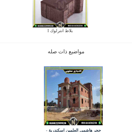
بلاط انترلوك I
مواضيع ذات صله
حجر هاشمي العلمين اسكندرية -