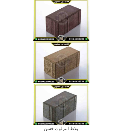
بلاط انترلوك خشن