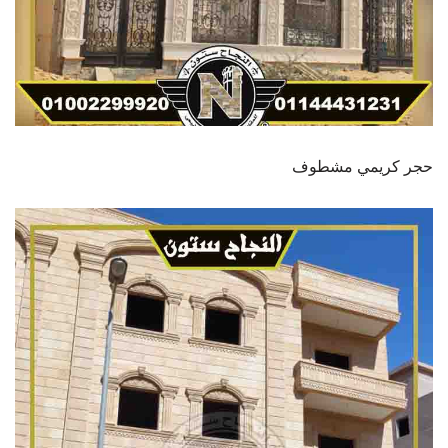
حجر كريمي مشطوف