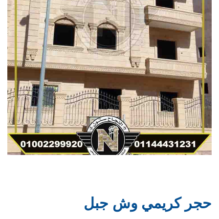
حجر كريمي وش جبل