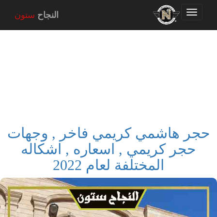
Toggle
النجاح
ستون
navigation
حجر هاشمي كريمي فاخر , وجهات
حجر كريمي , اسعاره , اشكاله
المختلفة لعام 2022