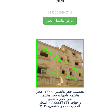
2020
2020-07-13 15:32:30
عرض تفاصيل الخبر
تشطيب حجر هاشمي ،٢٠٢٠, حجر
هاشمه واجهات حجر هاشما
،هى،حجر هاشمى
واجهات،٠١١٤٤٤٣١٢٣١ اسعار
الحجرث ،حجر هاشمى،٢٠٢٠