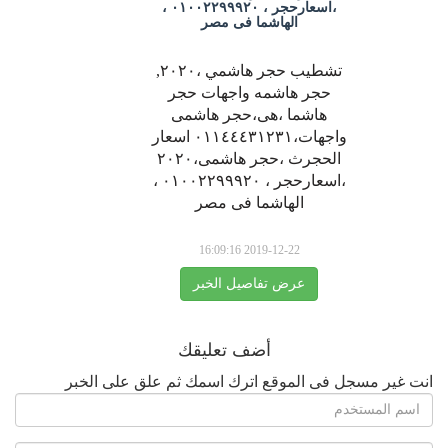
،اسعارحجر ، ٠١٠٠٢٢٩٩٩٢٠ ،
الهاشما فى مصر
تشطيب حجر هاشمي ،٢٠٢٠,
حجر هاشمه واجهات حجر
هاشما ،هى،حجر هاشمى
واجهات،٠١١٤٤٤٣١٢٣١ اسعار
الحجرث ،حجر هاشمى،٢٠٢٠
،اسعارحجر ، ٠١٠٠٢٢٩٩٩٢٠ ،
الهاشما فى مصر
2019-12-22 16:09:16
عرض تفاصيل الخبر
أضف تعليقك
انت غير مسجل فى الموقع اترك اسمك ثم علق على الخبر