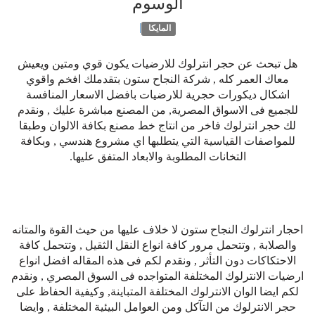
الوسوم
|
المايكا
هل تبحث عن حجر انترلوك للارضيات يكون قوي ومتين ويعيش
معاك العمر كله , شركة النجاح ستون بتقدملك افخم واقوي
اشكال ديكورات حجرية للارضيات بافضل الاسعار المنافسة
للجميع فى الاسواق المصرية, من المصنع مباشرة عليك , ونقدم
لك حجر انترلوك فاخر من انتاج خط مصنع بكافة الالوان وطبقا
للمواصفات القياسية التي يتطلبها اي مشروع هندسي , وبكافة
التخانات المطلوبة والابعاد المتفق عليها.
احجار انترلوك النجاح ستون لا خلاف عليها من حيث القوة والمتانه
والصلابة , وتتحمل مرور كافة انواع النقل الثقيل , وتتحمل كافة
الاحتكاكات دون التأثر , ونقدم لكم فى هذه المقاله افضل انواع
ارضيات الانترلوك المختلفة المتواجده فى السوق المصري , ونقدم
لكم ايضا الوان الانترلوك المختلفة المتباينة, وكيفية الحفاظ على
حجر الانترلوك من التآكل ومن العوامل البيئية المختلفة , وايضا