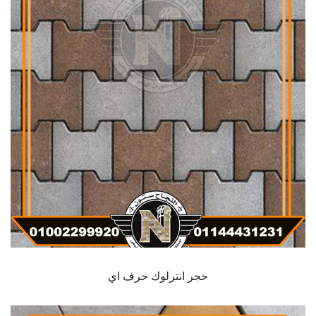
حجر انترلوك حرف اي