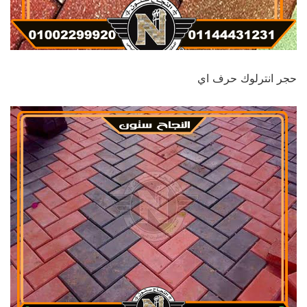
حجر انترلوك حرف اي