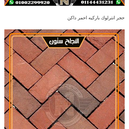
حجر انترلوك باركيه احمر داكن