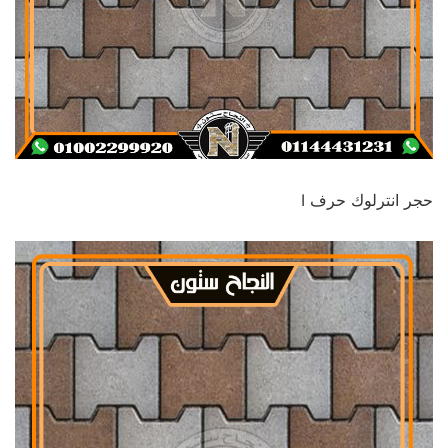
حجر انترلوك حرف I