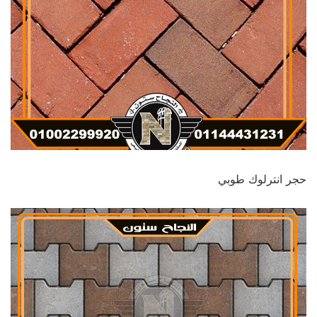
حجر انترلوك طوبي