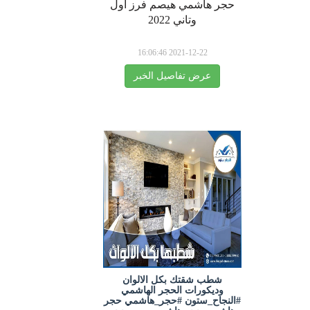
حجر هاشمي هيصم فرز اول
وتاني 2022
2021-12-22 16:06:46
عرض تفاصيل الخبر
شطب شقتك بكل الالوان
وديكورات الحجر الهاشمي
#النجاح_ستون #حجر_هاشمي حجر