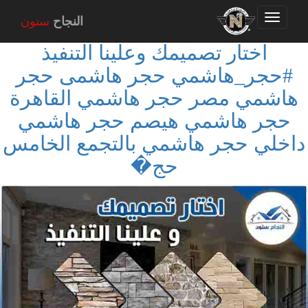
Toggle
النجاح
ستون
navigation
اختار تصميمك وعلينا التنفيذ
#حجر_هاشمي حجر هاشمى حجر
هاشمي مصر حجر هاشمي القاهرة
حجر هاشمي هيصم حجر هاشمي
داخلي حجر هاشمي بالتجمع الخامس
حج�