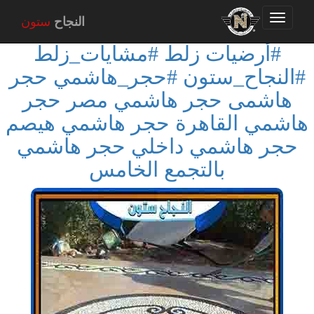
Toggle
النجاح
ستون
navigation
#أرضيات زلط #مشايات_زلط
#النجاح_ستون #حجر_هاشمي حجر
هاشمى حجر هاشمي مصر حجر
هاشمي القاهرة حجر هاشمي هيصم
حجر هاشمي داخلي حجر هاشمي
بالتجمع الخامس