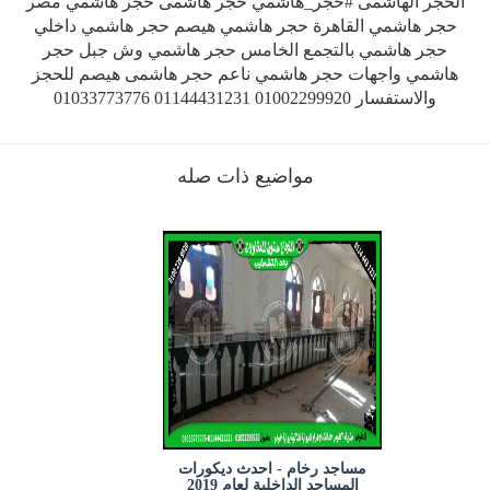
الحجر الهاشمى #حجر_هاشمي حجر هاشمى حجر هاشمي مصر
حجر هاشمي القاهرة حجر هاشمي هيصم حجر هاشمي داخلي
حجر هاشمي بالتجمع الخامس حجر هاشمي وش جبل حجر
هاشمي واجهات حجر هاشمي ناعم حجر هاشمى هيصم للحجز
والاستفسار 01002299920 01144431231 01033773776
مواضيع ذات صله
مساجد رخام - احدث ديكورات
المساجد الداخلية لعام 2019