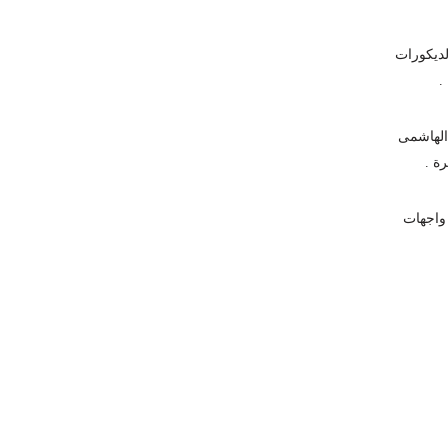
لديكورات
.
الهاشمى
ة .
 واجهات