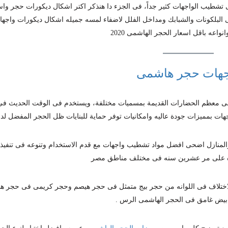
شطيب الواجهات كثير جداً، فى الجزء دا هنذكر اكتر اشكال ديكورات حجر واس
البلكونات والشبابك ومداخل الفلل لاضفاء لمسه جميله اشكال ديكورات واجه
واعه باقل اسعار الحجر الهاشمى 2020
جهات حجر هاشمى
 فى معظم الحضارات القديمة بمسميات مختلفة، ويستخدم فى الوقت الحديث فى
هات بمميزات جودة عاليه وامكانيات توفر حماية للبنايات ظل الحجر المفضل لدى
المنازل اضحى افضل مواد تشطيب واجهات مع قدم الاستخدام وتنوعه فى تنفيذ 
 على مر عشرين سنه فى مختلف مناطق مصر
بيض غامق فى الحجر الهاشمى الرس .