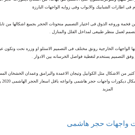
 فى اطارات الشبابيك والابواب وفى زوايه الواجهات البارزة
 فخمة وروعه الذوق فى اختيار التصميم منحوتات الحجر بجميع اشكالها من تاب
صمم لعمل منظر طبيعى لمداخل الفلل والمنازل .
ا الواجهات الخارجية رونق مختلف فى التصميم الاستلو او وزره نحت وتكون عب
ق التصميم يستخدم لتغطية فواصل الخرسانه بين الادوار .
ير من الاشكال مثل الكوابيل وتيجان الاعمدة والبرامق وعمدان الخشخان ال
بالاضافة الى اشكال ا
المزيد
ت واجهات حجر هاشمى