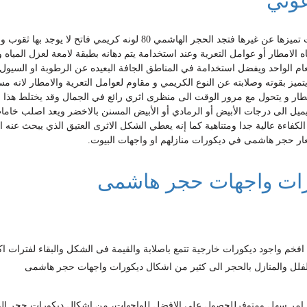
عوني
تميزت كل خامه لكل نوع من انواع الحجر بعدة مميزات تميزها عن غيرها فتجد الحجر الهاشمي 80 لونه كريمي فاتح لا 
الامطار أو عوامل التعرية وعند استخدامة يتم دهانه بطبقة لامعة لعزل المياه وا
ام الواحد ويفضل استخدامة في المناطق الجافة البعيده عن الرطوبة او السيول, 
يز بقوته وصلابته عن النوع الكريمي و مقاوم لعوامل التعرية والامطار لانه مس
طار و يتحول مع مرور الوقت الى منظرى اثري رائع في الجمال وقد يختلط هذا ا
ميل الى درجات الأبيض أو الرمادي أو الأبيض المسنن بالاخضر ويعد اصلب خام
الكفاءة عالية جدا ومتناهية كما إنه يعطي الشكل الاثرى العتيق الذي يبحث عنه ا
ار حجر هاشمى في ديكورات منازلهم او واجهات البيوت.
رات واجهات حجر هاشمى
فخم واجود ديكورات خارجية تتمع باصلابة والقيمة فى الشكل والبقاء لفترات ا
لفلل والمنازل بالحجر الى كثير من اشكال ديكورات واجهات حجر هاشمى
حجر امر سهل ومتوفرللحصول على الافضل للواجهات، من اشكال ديكورات حجر ال