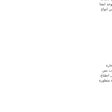
ويوجد ايضا
 انواع
ارة
وب بس
 انطباع
 متطورة