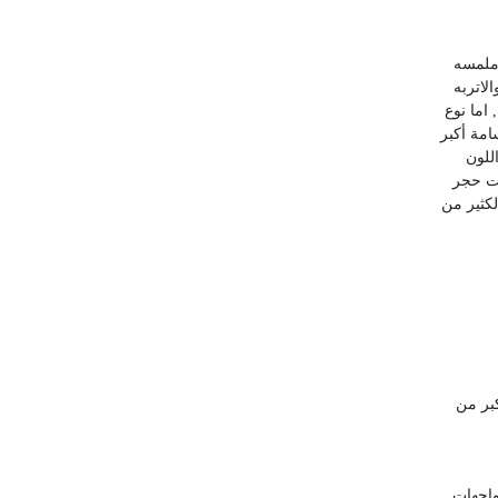
يوجد بها ثقوب وملمسه
لاتربه
اما نوع
امة أكبر
للون
ات حجر
لكثير من
كبر من
واجهات