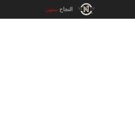
النجاح
ستون