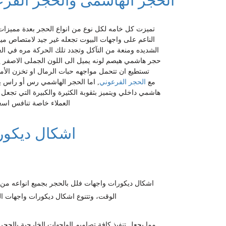
الحجر الهاشمى والحجر الفر
الناعم على واجهات البيوت تجعله غير جيد لامتصاص مياه 
الشديده ومنعة من التآكل وتجدد تلك الحركة مره في الع
حجر هاشمي هيصم لونه يميل الى اللون الجملى الاصفر يتم
تستطيع ان تتحمل مواجهه حبات الرمال او تخزن الأم
مع
الحجر الفرعوني
, اما الحجر الهاشمي رس أو راس ي
هاشمي داخلي ويتميز بثقوبة الكثيرة والكبيرة التي تجعل 
العملاء خاصة تنافس اسع
اشكال ديكو
اشكال
ديكورات واجهات فلل بالحجر بجميع انواعه من ا
الوقت، وتتنوع اشكال ديكورات واجهات ا
مما يجعل تنفيذ كافة تصاميم الواجهات الخارجية بال