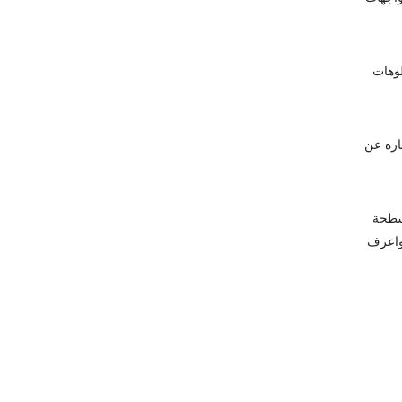
لوهات
اره عن
مسطحة
لشبابيك والابواب المتنوعه تابع اشكال ديكورات واجهات حجر هاشمى وانواعه باقل اسعار الحجر الهاشمى 2020 واعرف