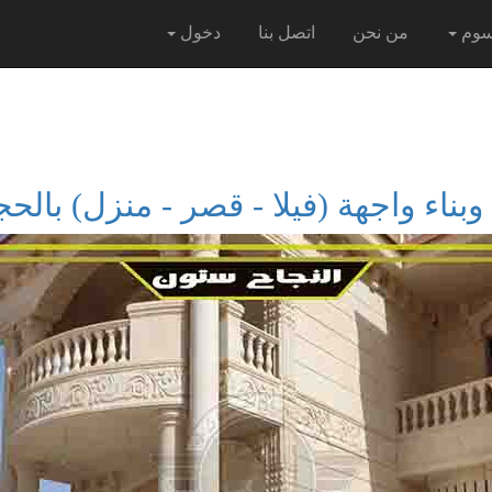
سوم
من نحن
اتصل بنا
دخول
بناء واجهة (فيلا - قصر - منزل) بال