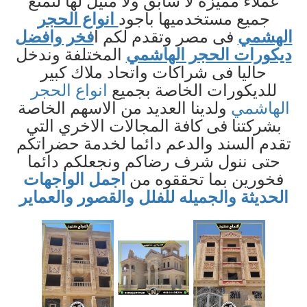
عملاء مميزة لا سابق ولا مثيل لها لتمتع
جميع مستخدميها باجود
انواع الحجر
الهشمي
فى مصر وتقدم لكم ا
فخر وافضل
ديكورات الحجر الهاشمي
المختلفة وندخل
حاليا فى شراكات واتحاد ملاك كبير
للديكورات الخاصة بجميع
انواع الحجر
الهاشمي
ولدينا العديد من الاسهم الخاصة
بشركتنا فى كافة المجالات الاخري التي
تقدم السند والدعم دائما لخدمة حضراتكم
حتى ننول شرف رضاكم ونجعلكم دائما
فخورين بما تحققوه من
اجمل الواجهات
الحديثة والجميله للفلل والقصور والعماير