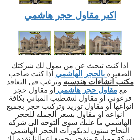
اكبر مقاول حجر هاشمي
اذا كنت تبحث عن من يمول لك شركتك
الصغيره
بالحجر الهاشمي
اذا كنت صاحب
مكتب انشاءات هندسيه
وترغب فى التعاقد
مع
مقاول حجر هاشمي
او مقاول حجر
فرعوني او مقاول لتشطيب المباني بكافة
انواعها او مقاول توريد وتركيب حجر بجميع
انواعه او مقاول بسعر الجمله للحجر
الهاشمي ما عليك سوى التوجه الى شركة
النجاح ستون لديكورات الحجر الهاشمي
شركة ممتازة ونفخر بجميع اعمالنا نقدم لك