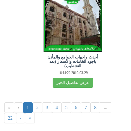
أحدث واجهات الجوامع والمأذن
باجود الخامات والأسعار (بعد
التشطيب)
2019-03-29 16:14:22
عرض تفاصيل الخبر
«
‹
1
2
3
4
5
6
7
8
...
22
›
»