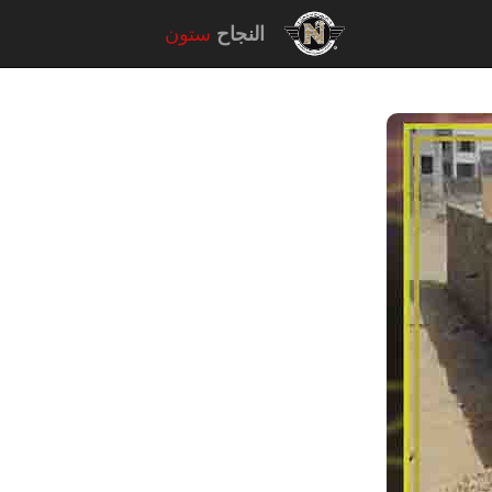
النجاح
ستون